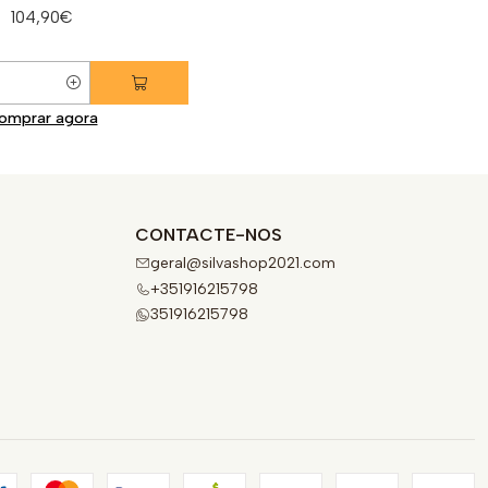
104,90€
omprar agora
CONTACTE-NOS
geral@silvashop2021.com
+351916215798
351916215798