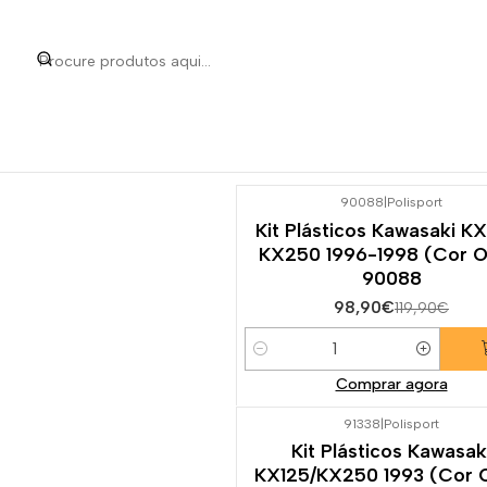
Início
Categorias
Peças e Ace
90088
|
Polisport
-18%
DESCONTO
Kit Plásticos Kawasaki KX
KX250 1996-1998 (Cor 
90088
98,90€
119,90€
Quantidade
Comprar agora
91338
|
Polisport
Kit Plásticos Kawasak
KX125/KX250 1993 (Cor 