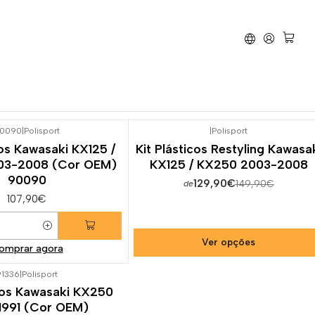
Kit Plásticos Kawasaki
KX250
0090
|
Polisport
|
Polisport
-13%
DESCONTO
cos Kawasaki KX125 /
Kit Plásticos Restyling Kawasa
03-2008 (Cor OEM)
KX125 / KX250 2003-2008
90090
129,90€
149,90€
de
107,90€
Ver opções
omprar agora
91336
|
Polisport
icos Kawasaki KX250
1991 (Cor OEM)