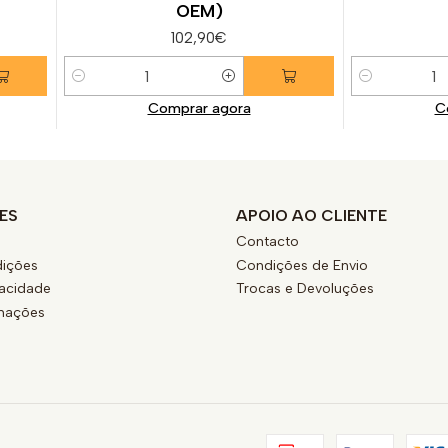
OEM)
102,90€
Quantidade
Quantidade
Comprar agora
C
ES
APOIO AO CLIENTE
Contacto
ições
Condições de Envio
vacidade
Trocas e Devoluções
amações