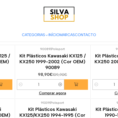
ssórios para Motas
Carenagens & Plásticos
Kit Plásticos Offroad
KX250
CATEGORIAS
INÍCIO
MARCAS
CONTACTO
90089
|
Polisport
9
-10%
DESCONTO
125 /
Kit Plásticos Kawasaki KX125 /
Kit Plásti
OEM)
KX250 1999-2002 (Cor OEM)
KX250 20
90089
98,90€
109,90€
Quantidade
Quantidade
Comprar agora
C
91339
|
Polisport
i
Kit Plásticos Kawasaki
Kit Plást
OEM)
KX125/KX250 1994-1995 (Cor
1990-