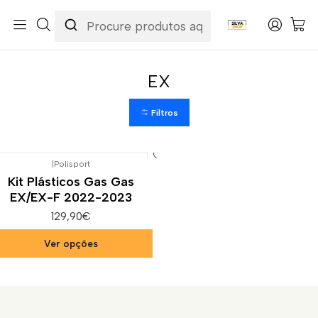
Início
Categorias
Peças e Acessórios para Motas
Carenagens & Plásticos
Kit Plásticos Offroad
Kit Plásticos Gas Gas
EX
EX
Filtros
|
Polisport
Kit Plásticos Gas Gas
EX/EX-F 2022-2023
129,90€
Ver opções