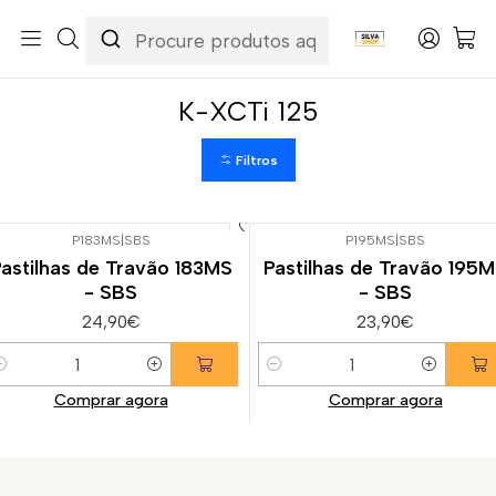
Início
Categorias
Peças e Acessórios para Motas
Suspensão & Travões
Pastilhas de Travão
Kymco
K-XCTi 125
K-XCTi 125
Filtros
P183MS
|
SBS
P195MS
|
SBS
astilhas de Travão 183MS
Pastilhas de Travão 195
- SBS
- SBS
24,90€
23,90€
uantidade
Quantidade
Comprar agora
Comprar agora