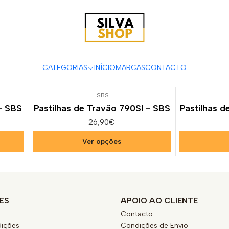
 e Acessórios para Motas
Suspensão & Travões
Pastilhas de Tra
EN 530 F
CATEGORIAS
INÍCIO
MARCAS
CONTACTO
|
SBS
 - SBS
Pastilhas de Travão 790SI - SBS
Pastilhas d
26,90€
Ver opções
ES
APOIO AO CLIENTE
Contacto
ições
Condições de Envio