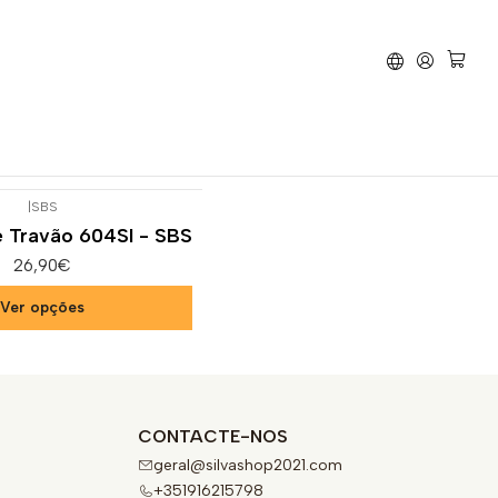
vão
TM Racing
EN 530 F
|
SBS
e Travão 604SI - SBS
26,90€
Ver opções
CONTACTE-NOS
geral@silvashop2021.com
+351916215798