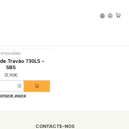
vão
Ducati
Monster 797
P730LS
|
SBS
 de Travão 730LS -
SBS
31,90€
omprar agora
CONTACTE-NOS