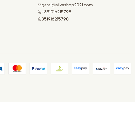
geral@silvashop2021.com
+351916215798
351916215798