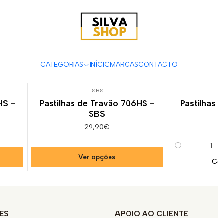
 e Acessórios para Motas
Suspensão & Travões
Pastilhas de Tra
Monster 797
CATEGORIAS
INÍCIO
MARCAS
CONTACTO
|
SBS
HS -
Pastilhas de Travão 706HS -
Pastilhas
SBS
29,90€
Quantidade
Ver opções
C
ES
APOIO AO CLIENTE