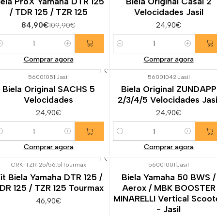
iela ProX Yamaha DTR 125
Biela Original Casal 2
/ TDR 125 / TZR 125
Velocidades Jasil
84,90€
24,90€
109,90€
uantidade
Quantidade
Comprar agora
Comprar agora
56001051
|
Jasil
56001042
|
Jasil
Biela Original SACHS 5
Biela Original ZUNDAPP
Velocidades
2/3/4/5 Velocidades Jasi
24,90€
24,90€
uantidade
Quantidade
Comprar agora
Comprar agora
CRK-TZR125/56.5
|
Tourmax
56001001
|
Jasil
it Biela Yamaha DTR 125 /
Biela Yamaha 50 BWS /
DR 125 / TZR 125 Tourmax
Aerox / MBK BOOSTER
MINARELLI Vertical Scoot
46,90€
- Jasil