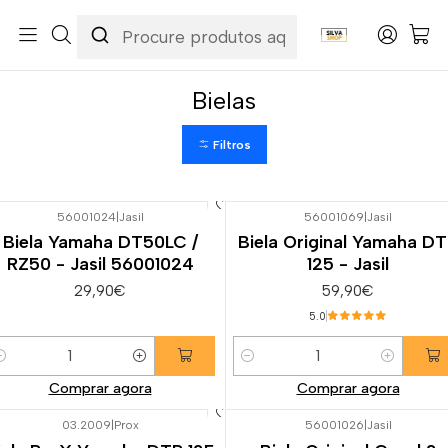
Início
Categorias
Peças e Acessórios para Motas
Motor & Transmissão
Bielas
Bielas
Filtros
56001024
|
Jasil
56001069
|
Jasil
Biela Yamaha DT50LC /
Biela Original Yamaha D
RZ50 - Jasil 56001024
125 - Jasil
29,90€
59,90€
5.0
uantidade
Quantidade
Comprar agora
Comprar agora
03.2009
|
Prox
56001026
|
Jasil
-23%
DESCONTO