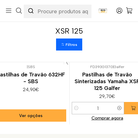
Início
Categorias
Peças e Acessórios para Motas
Suspensão & Travões
Pastilhas de Travão
Yamaha
XSR 125
XSR 125
Filtros
|
SBS
FD393G1370
|
Galfer
astilhas de Travão 632HF
Pastilhas de Travão
- SBS
Sinterizadas Yamaha XS
125 Galfer
24,90€
29,70€
Quantidade
Ver opções
Comprar agora