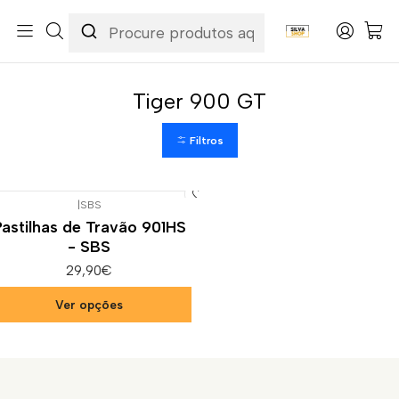
Início
Categorias
Peças e Acessórios para Motas
Suspensão & Travões
Pastilhas de Travão
Triumph
Tiger 900 GT
Tiger 900 GT
Filtros
|
SBS
Pastilhas de Travão 901HS
- SBS
29,90€
Ver opções