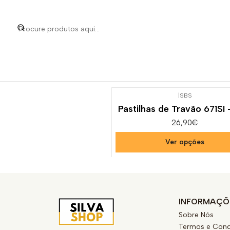
Início
Categorias
Pe
|
SBS
Pastilhas de Travão 671SI
26,90€
Ver opções
INFORMAÇÕ
Sobre Nós
Termos e Cond