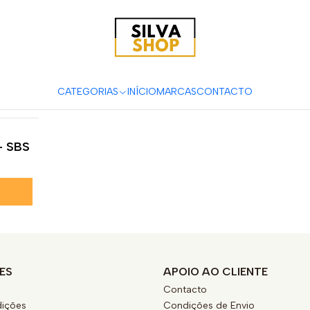
ças e Acessórios para Motas
Suspensão & Travões
Pastilhas de 
450 SE
CATEGORIAS
INÍCIO
MARCAS
CONTACTO
 - SBS
ES
APOIO AO CLIENTE
Contacto
ições
Condições de Envio