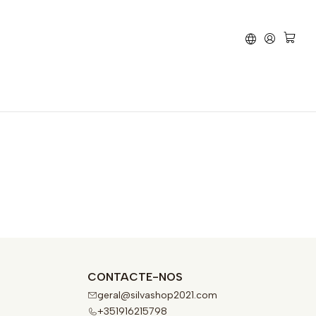
Travão
Sherco
450 SE
CONTACTE-NOS
geral@silvashop2021.com
+351916215798