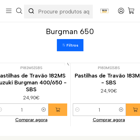
Início
Categorias
Peças e Acessórios para Motas
Suspensão & Travões
Pastilhas de Travão
Suzuki
Burgman 650
Burgman 650
Filtros
P182MS
|
SBS
P183MS
|
SBS
astilhas de Travão 182MS
Pastilhas de Travão 183
uzuki Burgman 400/650 -
- SBS
SBS
24,90€
24,90€
uantidade
Quantidade
Comprar agora
Comprar agora