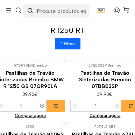
Início
Categorias
Peças e Acessórios para Motas
Suspensão & Travões
Pastilhas de Travão
BMW
R 1250 RT
R 1250 RT
Filtros
07GR90LA
|
Brembo
07BB03SP
|
Brembo
Pastilhas de Travão
Pastilhas de Travão
interizadas Brembo BMW
Sinterizadas Brembo
R 1250 GS 07GR90LA
07BB03SP
39,90€
39,90€
uantidade
Quantidade
Comprar agora
Comprar agora
|
SBS
P674LS
|
SBS
-5%
DESCONTO
astilhas de Travão 960HS
Pastilhas de Travão 674