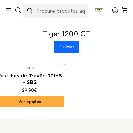
Início
Categorias
Peças e Acessórios para Motas
Suspensão & Travões
Pastilhas de Travão
Triumph
Tiger 1200 GT
Tiger 1200 GT
Filtros
|
SBS
Pastilhas de Travão 901HS
- SBS
29,90€
Ver opções