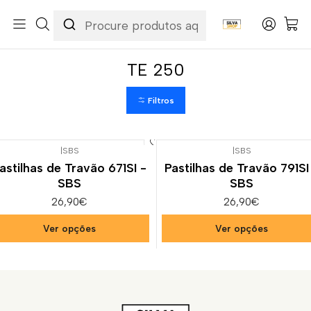
Início
Categorias
Peças e Acessórios para Motas
Suspensão & Travões
Pastilhas de Travão
Husaberg
TE 250
TE 250
Filtros
|
SBS
|
SBS
astilhas de Travão 671SI -
Pastilhas de Travão 791SI
SBS
SBS
26,90€
26,90€
Ver opções
Ver opções