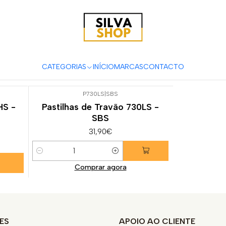
ças e Acessórios para Motas
Suspensão & Travões
Pastilhas de 
RS 660
CATEGORIAS
INÍCIO
MARCAS
CONTACTO
P730LS
|
SBS
HS -
Pastilhas de Travão 730LS -
SBS
31,90€
Quantidade
Comprar agora
ES
APOIO AO CLIENTE