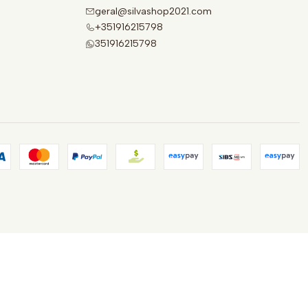
geral@silvashop2021.com
+351916215798
351916215798