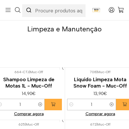
Início
Categorias
Peças e Acessórios para Motas
Manutenção & Consumíveis
Limpeza e Manutenção
Limpeza e Manutenção
664-CTJ
|
Muc-Off
708
|
Muc-Off
Shampoo Limpeza de
Líquido Limpeza Mota
Motas 1L - Muc-Off
Snow Foam - Muc-Off
14,90€
13,90€
uantidade
Quantidade
Comprar agora
Comprar agora
625
|
Muc-Off
672
|
Muc-Off
Esgotado