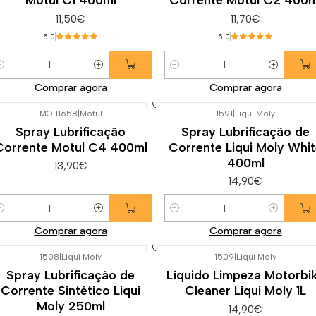
11,50€
11,70€
5.0
5.0
uantidade
Quantidade
Comprar agora
Comprar agora
MO111658
|
Motul
1591
|
Liqui Moly
Spray Lubrificação
Spray Lubrificação de
Corrente Motul C4 400ml
Corrente Liqui Moly Whi
400ml
13,90€
14,90€
uantidade
Quantidade
Comprar agora
Comprar agora
1508
|
Liqui Moly
1509
|
Liqui Moly
Spray Lubrificação de
Líquido Limpeza Motorbi
Corrente Sintético Liqui
Cleaner Liqui Moly 1L
Moly 250ml
14,90€