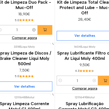
it de Limpeza Duo Pack -
Kit de Limpeza Total Clea
Muc-Off
Protect and Lube - Muc
Off
18,90€
28,40€
5.0
uantidade
Ver detalhes
Comprar agora
3318
|
Liqui Moly
1604
|
Liqui Moly
Esgotado
pray Limpeza de Discos /
Spray Lubrificante Filtro 
Brake Cleaner Liqui Moly
Ar Liqui Moly 400ml
500ml
9,50€
7,50€
4.3
5.0
Quantidade
Ver detalhes
Comprar agora
12111648
|
Motul
12111649
|
Motul
Spray Limpeza Corrente
Spray Lubrificação
Motul C1 400ml
Corrente Motul C2 400m