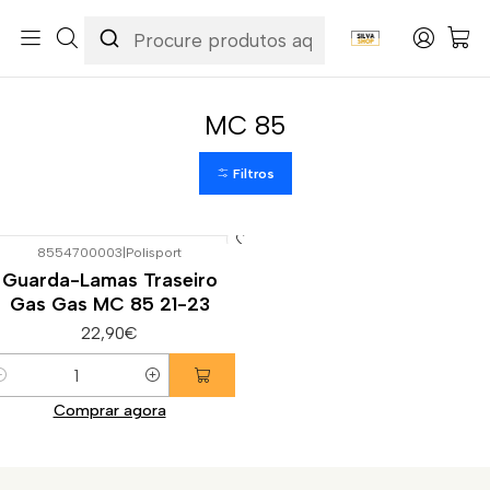
Início
Categorias
Peças e Acessórios para Motas
Carenagens & Plásticos
Guarda-Lamas Traseiros
Guarda-Lamas Traseiros Gas Gas
MC 85
MC 85
Filtros
8554700003
|
Polisport
Guarda-Lamas Traseiro
Gas Gas MC 85 21-23
22,90€
uantidade
Comprar agora