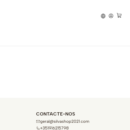
ravão
KTM
XC 300 TPI
CONTACTE-NOS
geral@silvashop2021.com
+351916215798