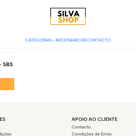
as e Acessórios para Motas
Suspensão & Travões
Pastilhas de T
XC 300 TPI
CATEGORIAS
INÍCIO
MARCAS
CONTACTO
 - SBS
ES
APOIO AO CLIENTE
Contacto
ições
Condições de Envio