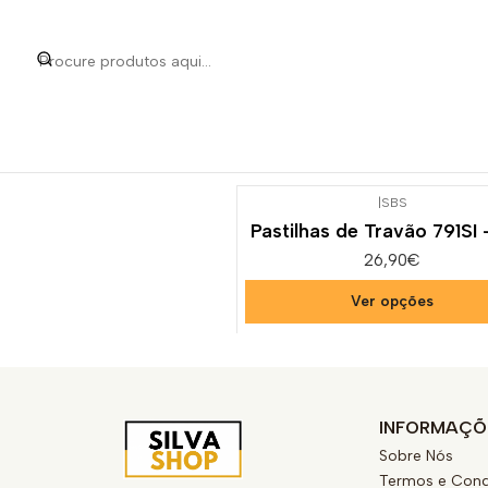
Início
Categorias
Peç
|
SBS
Pastilhas de Travão 791SI
26,90€
Ver opções
INFORMAÇÕ
Sobre Nós
Termos e Cond