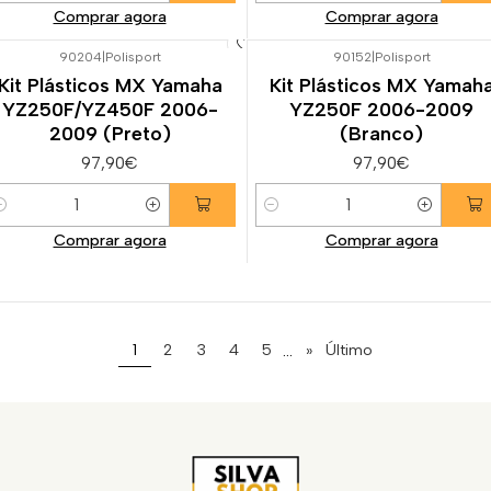
Comprar agora
Comprar agora
90204
|
Polisport
90152
|
Polisport
Kit Plásticos MX Yamaha
Kit Plásticos MX Yamah
YZ250F/YZ450F 2006-
YZ250F 2006-2009
2009 (Preto)
(Branco)
97,90€
97,90€
uantidade
Quantidade
Comprar agora
Comprar agora
...
1
2
3
4
5
»
Último