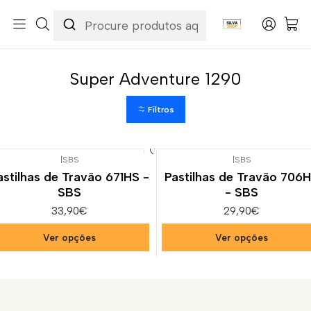
Início
Categorias
Peças e Acessórios para Motas
Suspensão & Travões
Pastilhas de Travão
KTM
Super Adventure 1290
Super Adventure 1290
Filtros
|
SBS
|
SBS
astilhas de Travão 671HS -
Pastilhas de Travão 706
SBS
- SBS
33,90€
29,90€
Ver opções
Ver opções