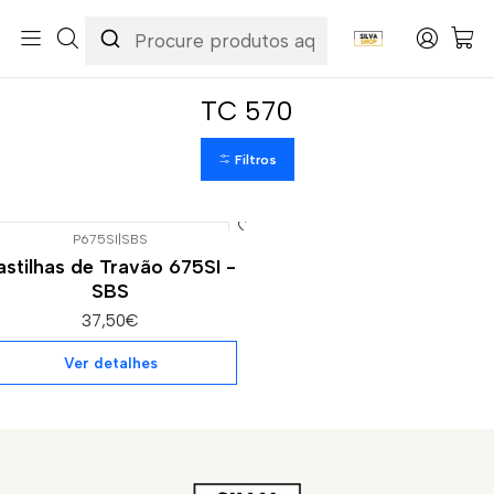
Início
Categorias
Peças e Acessórios para Motas
Suspensão & Travões
Pastilhas de Travão
Husqvarna
TC 570
TC 570
Filtros
P675SI
|
SBS
Esgotado
astilhas de Travão 675SI -
SBS
37,50€
Ver detalhes