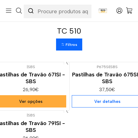
Início
Categorias
Peças e Acessórios para Motas
Suspensão & Travões
Pastilhas de Travão
Husqvarna
TC 510
TC 510
Filtros
|
SBS
P675SI
|
SBS
Esgotado
astilhas de Travão 671SI -
Pastilhas de Travão 675SI
SBS
SBS
26,90€
37,50€
Ver opções
Ver detalhes
|
SBS
astilhas de Travão 791SI -
SBS