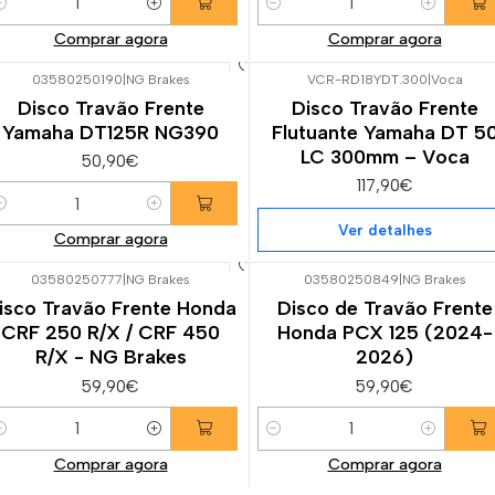
uantidade
Quantidade
Comprar agora
Comprar agora
03580250190
|
NG Brakes
VCR-RD18YDT.300
|
Voca
Não Disponível
Disco Travão Frente
Disco Travão Frente
Yamaha DT125R NG390
Flutuante Yamaha DT 5
LC 300mm – Voca
50,90€
117,90€
uantidade
Ver detalhes
Comprar agora
03580250777
|
NG Brakes
03580250849
|
NG Brakes
isco Travão Frente Honda
Disco de Travão Frente
CRF 250 R/X / CRF 450
Honda PCX 125 (2024-
R/X - NG Brakes
2026)
59,90€
59,90€
uantidade
Quantidade
Comprar agora
Comprar agora