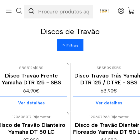
Início
Categorias
Peças e Acessórios para Motas
Suspensão & Travões
Discos de Travão
Discos de Travão
Filtros
SBS5126
|
SBS
SBS5091
|
SBS
Esgotado
Esgotado
Disco Travão Frente
Disco Travão Trás Yama
Yamaha DTR 125 - SBS
DTR 125 / DTRE - SBS
64,90€
68,90€
Ver detalhes
Ver detalhes
120608017
|
Rijomotor
120607963
|
Rijomotor
Disco de Travão Dianteiro
Disco de Travão Dianteir
Yamaha DT 50 LC
Floreado Yamaha DT 50 