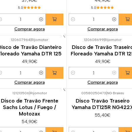
37,90€
44,90€
5.0
5.0
uantidade
Quantidade
Comprar agora
Comprar agora
120607964
|
Rijomotor
120608699
|
Rijomotor
Disco de Travão Dianteiro
Disco de Travão Traseir
Floreado Yamaha DTR 125
Floreado Yamaha DTR 12
49,90€
49,90€
uantidade
Quantidade
Comprar agora
Comprar agora
121213506
|
Rijomotor
03580250473
|
NG Brakes
Disco de Travão Frente
Disco Travão Traseiro
Sachs Lotus / Fuego /
Yamaha DT125R NG422
Motozax
55,40€
54,90€