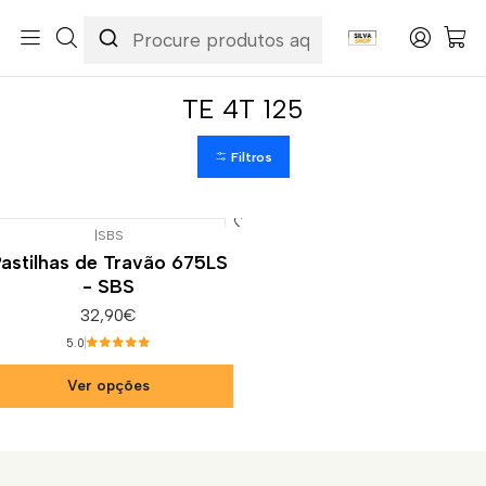
Início
Categorias
Peças e Acessórios para Motas
Suspensão & Travões
Pastilhas de Travão
Husqvarna
TE 4T 125
TE 4T 125
Filtros
|
SBS
astilhas de Travão 675LS
- SBS
32,90€
5.0
Ver opções