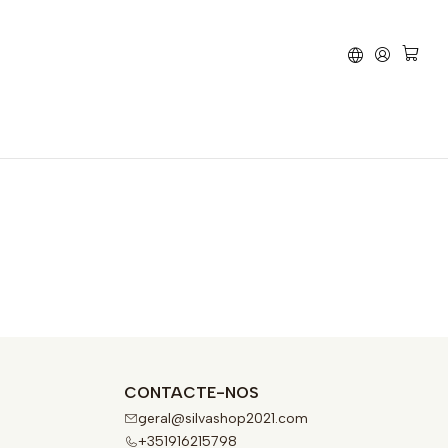
vão
Yamaha
YZ 250 FX
CONTACTE-NOS
geral@silvashop2021.com
+351916215798