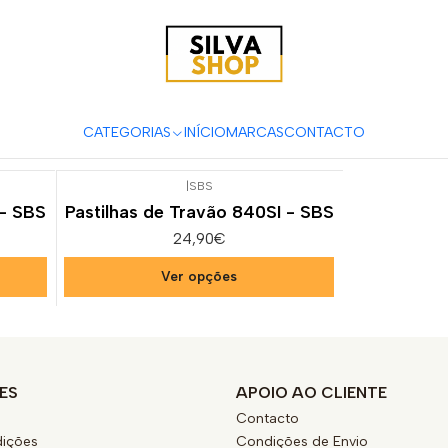
s e Acessórios para Motas
Suspensão & Travões
Pastilhas de Tra
YZ 250 FX
CATEGORIAS
INÍCIO
MARCAS
CONTACTO
|
SBS
 - SBS
Pastilhas de Travão 840SI - SBS
24,90€
Ver opções
ES
APOIO AO CLIENTE
Contacto
ições
Condições de Envio