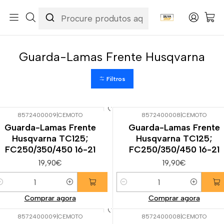
Início
Categorias
Peças e Acessórios para Motas
Carenagens & Plásticos
Guarda-Lamas Frente
Guarda-Lamas Frente Husqvarna
Guarda-Lamas Frente Husqvarna
Filtros
8572400009
|
CEMOTO
8572400008
|
CEMOTO
Guarda-Lamas Frente
Guarda-Lamas Frente
Husqvarna TC125;
Husqvarna TC125;
FC250/350/450 16-21
FC250/350/450 16-21
19,90€
19,90€
uantidade
Quantidade
Comprar agora
Comprar agora
8572400009
|
CEMOTO
8572400008
|
CEMOTO