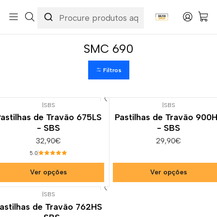
Início
Categorias
Peças e Acessórios para Motas
Suspensão & Travões
Pastilhas de Travão
KTM
SMC 690
SMC 690
Filtros
|
SBS
|
SBS
astilhas de Travão 675LS
Pastilhas de Travão 900
- SBS
- SBS
32,90€
29,90€
5.0
Ver opções
Ver opções
|
SBS
Esgotado
astilhas de Travão 762HS