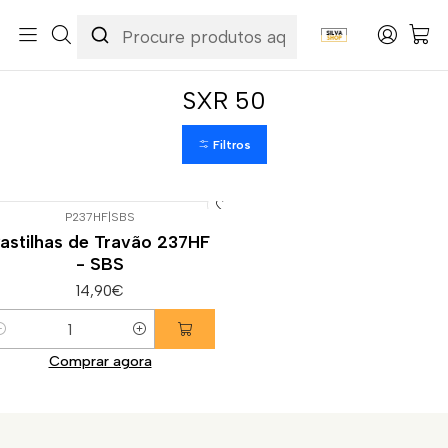
Início
Categorias
Peças e Acessórios para Motas
Suspensão & Travões
Pastilhas de Travão
Aprilia
SXR 50
SXR 50
Filtros
P237HF
|
SBS
astilhas de Travão 237HF
- SBS
14,90€
uantidade
Comprar agora