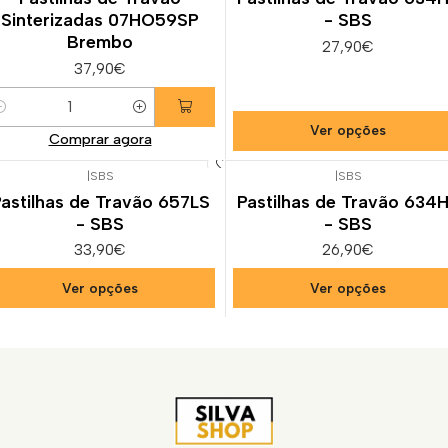
Sinterizadas 07HO59SP
- SBS
Brembo
27,90€
37,90€
uantidade
Ver opções
Comprar agora
|
SBS
|
SBS
astilhas de Travão 657LS
Pastilhas de Travão 634
- SBS
- SBS
33,90€
26,90€
Ver opções
Ver opções