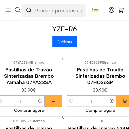
Início
Categorias
Peças e Acessórios para Motas
Suspensão & Travões
Pastilhas de Travão
Yamaha
YZF-R6
YZF-R6
Filtros
07YA23SA
|
Brembo
07HO36SP
|
Brembo
Pastilhas de Travão
Pastilhas de Travão
Sinterizadas Brembo
Sinterizadas Brembo
Yamaha 07YA23SA
07HO36SP
33,90€
33,90€
uantidade
Quantidade
Comprar agora
Comprar agora
07HO59SP
|
Brembo
|
SBS
Pastilhas de Travão
Pastilhas de Travão 634