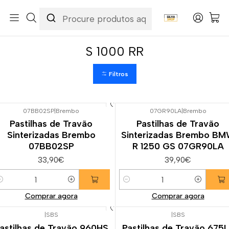
Início
Categorias
Peças e Acessórios para Motas
Suspensão & Travões
Pastilhas de Travão
BMW
S 1000 RR
S 1000 RR
Filtros
07BB02SP
|
Brembo
07GR90LA
|
Brembo
Pastilhas de Travão
Pastilhas de Travão
Sinterizadas Brembo
Sinterizadas Brembo B
07BB02SP
R 1250 GS 07GR90LA
33,90€
39,90€
uantidade
Quantidade
Comprar agora
Comprar agora
|
SBS
|
SBS
astilhas de Travão 960HS
Pastilhas de Travão 675