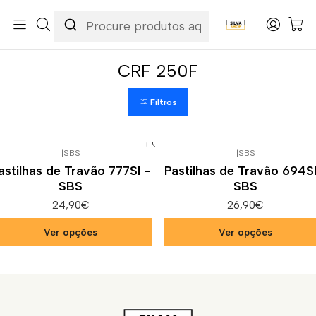
Início
Categorias
Peças e Acessórios para Motas
Suspensão & Travões
Pastilhas de Travão
Honda
CRF 250F
CRF 250F
Filtros
|
SBS
|
SBS
astilhas de Travão 777SI -
Pastilhas de Travão 694SI
SBS
SBS
24,90€
26,90€
Ver opções
Ver opções