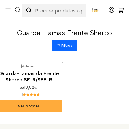
Início
Categorias
Peças e Acessórios para Motas
Carenagens & Plásticos
Guarda-Lamas Frente
Guarda-Lamas Frente Sherco
Guarda-Lamas Frente Sherco
Filtros
|
Polisport
Guarda-Lamas da Frente
Sherco SE-R/SEF-R
19,90€
de
5.0
Ver opções