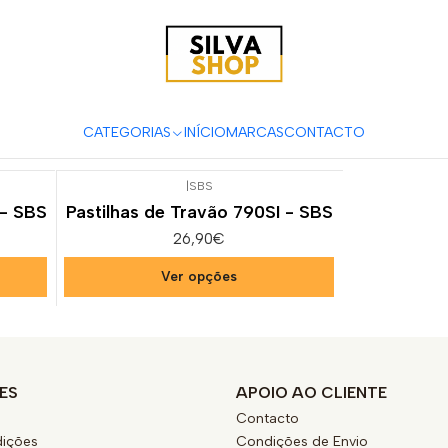
eças e Acessórios para Motas
Suspensão & Travões
Pastilhas de
RR 480
CATEGORIAS
INÍCIO
MARCAS
CONTACTO
|
SBS
 - SBS
Pastilhas de Travão 790SI - SBS
26,90€
Ver opções
ES
APOIO AO CLIENTE
Contacto
ições
Condições de Envio