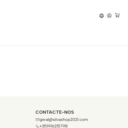
 Travão
Beta
RR 480
CONTACTE-NOS
geral@silvashop2021.com
+351916215798