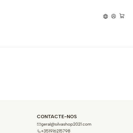
avão
Honda
CRE 125RR
CONTACTE-NOS
geral@silvashop2021.com
+351916215798