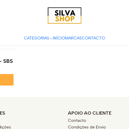
s e Acessórios para Motas
Suspensão & Travões
Pastilhas de Tr
CRE 125RR
CATEGORIAS
INÍCIO
MARCAS
CONTACTO
 - SBS
ES
APOIO AO CLIENTE
Contacto
ições
Condições de Envio