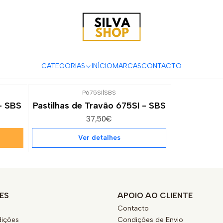
s e Acessórios para Motas
Suspensão & Travões
Pastilhas de Tr
FC 400
CATEGORIAS
INÍCIO
MARCAS
CONTACTO
P675SI
|
SBS
Esgotado
 - SBS
Pastilhas de Travão 675SI - SBS
37,50€
Ver detalhes
ES
APOIO AO CLIENTE
Contacto
ições
Condições de Envio