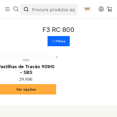
Início
Categorias
Peças e Acessórios para Motas
Suspensão & Travões
Pastilhas de Travão
MV Agusta
F3 RC 800
F3 RC 800
Filtros
|
SBS
Pastilhas de Travão 901HS
- SBS
29,90€
Ver opções