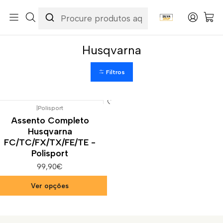
Início
Categorias
Peças e Acessórios para Motas
Carenagens & Plásticos
Assentos Completos
Husqvarna
Husqvarna
Filtros
|
Polisport
Assento Completo
Husqvarna
FC/TC/FX/TX/FE/TE -
Polisport
99,90€
Ver opções