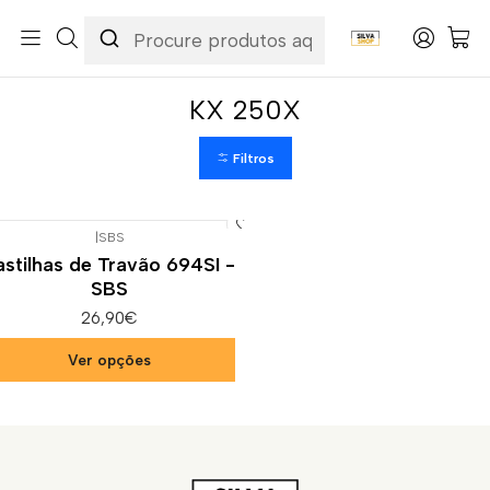
Início
Categorias
Peças e Acessórios para Motas
Suspensão & Travões
Pastilhas de Travão
Kawasaki
KX 250X
KX 250X
Filtros
|
SBS
astilhas de Travão 694SI -
SBS
26,90€
Ver opções