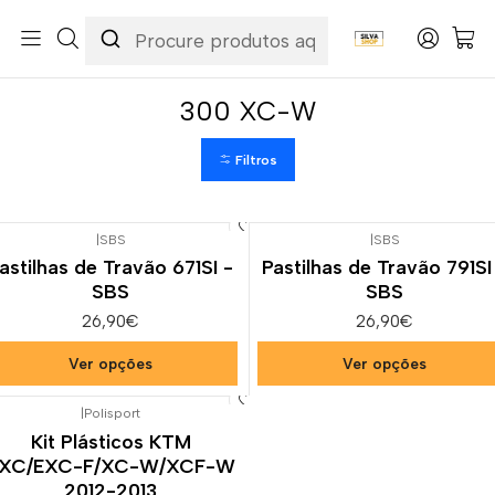
Início
Categorias
Peças e Acessórios para Motas
Suspensão & Travões
Pastilhas de Travão
KTM
300 XC-W
300 XC-W
Filtros
|
SBS
|
SBS
astilhas de Travão 671SI -
Pastilhas de Travão 791SI
SBS
SBS
26,90€
26,90€
Ver opções
Ver opções
|
Polisport
Kit Plásticos KTM
XC/EXC-F/XC-W/XCF-W
2012-2013