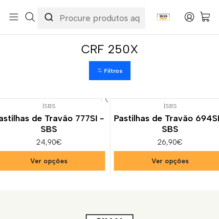
Início
Categorias
Peças e Acessórios para Motas
Suspensão & Travões
Pastilhas de Travão
Honda
CRF 250X
CRF 250X
Filtros
|
SBS
|
SBS
astilhas de Travão 777SI -
Pastilhas de Travão 694SI
SBS
SBS
24,90€
26,90€
Ver opções
Ver opções