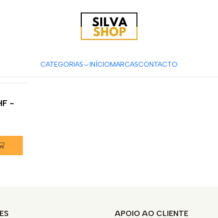
 e Acessórios para Motas
Suspensão & Travões
Pastilhas de Tra
Typhoon 50
CATEGORIAS
INÍCIO
MARCAS
CONTACTO
HF -
ES
APOIO AO CLIENTE