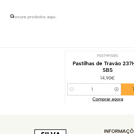
Início
Categorias
Peças
P237HF
|
SBS
Pastilhas de Travão 237
SBS
14,90€
Quantidade
Comprar agora
INFORMAÇÕ