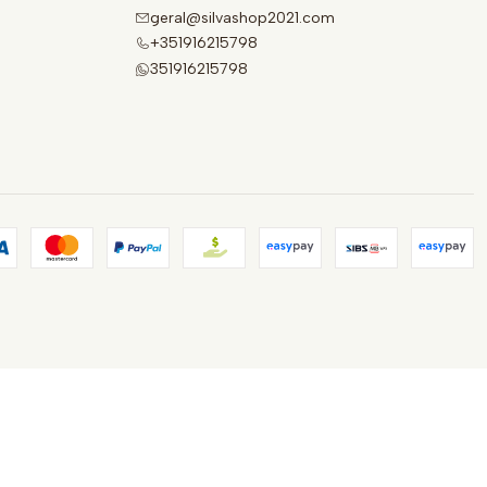
geral@silvashop2021.com
+351916215798
351916215798