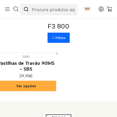
Início
Categorias
Peças e Acessórios para Motas
Suspensão & Travões
Pastilhas de Travão
MV Agusta
F3 800
F3 800
Filtros
|
SBS
Pastilhas de Travão 901HS
- SBS
29,90€
Ver opções