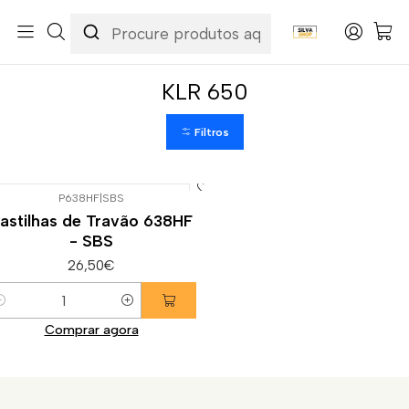
Início
Categorias
Peças e Acessórios para Motas
Suspensão & Travões
Pastilhas de Travão
Kawasaki
KLR 650
KLR 650
Filtros
P638HF
|
SBS
astilhas de Travão 638HF
- SBS
26,50€
uantidade
Comprar agora