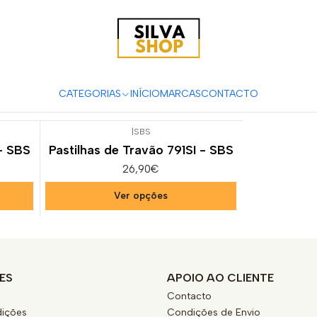
ças e Acessórios para Motas
Suspensão & Travões
Pastilhas de T
SE 300i
CATEGORIAS
INÍCIO
MARCAS
CONTACTO
|
SBS
 - SBS
Pastilhas de Travão 791SI - SBS
26,90€
Ver opções
ES
APOIO AO CLIENTE
Contacto
ições
Condições de Envio