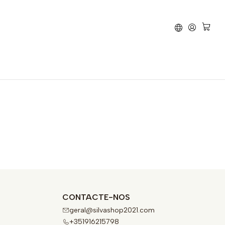
ravão
Sherco
SE 300i
CONTACTE-NOS
geral@silvashop2021.com
+351916215798