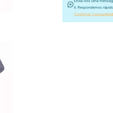
Envia-nos uma mensag
ti. Respondemos rápido
Confirmar Compatibili