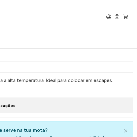
ta Temperatura
s Akrapovic Alta
a
 a alta temperatura. Ideal para colocar em escapes.
izações
se serve na tua mota?