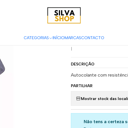
rias
Peças e Acessórios para Motas
Autocolantes Akrapovic Al
Autocolante
Temperatur
CATEGORIAS
INÍCIO
MARCAS
CONTACTO
|
DESCRIÇÃO
Autocolante com resistência
PARTILHAR
Mostrar stock das local
Não tens a certeza 