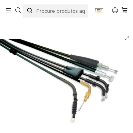
Início
Categorias
Peças e Acessórios para Motas
Acessórios & Personalização
Cabos
Cabos de Acelerador
Cabo de Acelerador Suzuki GSF 1200 Bandit 06