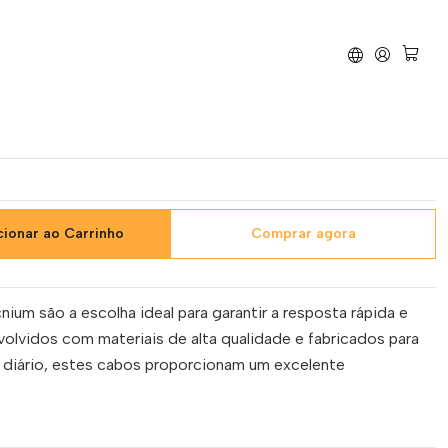
Cabo de Acelerador Derbi Senda 50 R 01-05
elerador Derbi Senda 50
cionar ao Carrinho
Comprar agora
ium são a escolha ideal para garantir a resposta rápida e
olvidos com materiais de alta qualidade e fabricados para
o diário, estes cabos proporcionam um excelente
.