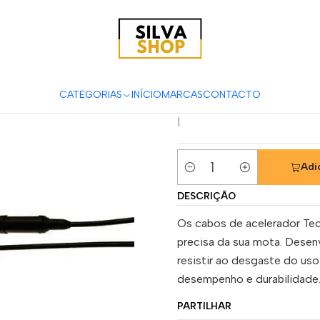
Motas
Acessórios & Personalização
Cabos
Cabos de Acelerador
Cabo de Ac
R 01-05
CATEGORIAS
INÍCIO
MARCAS
CONTACTO
|
Adi
Quantidade
DESCRIÇÃO
Os cabos de acelerador Tecn
precisa da sua mota. Desenv
resistir ao desgaste do us
desempenho e durabilidade
PARTILHAR