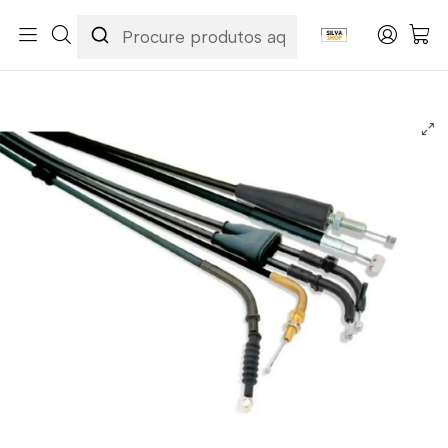
Início
Categorias
Peças e Acessórios para Motas
Acessórios & Personalização
Cabos
Cabos de Acelerador
Cabo de Acelerador Honda CRF 250 R 04-09 / CRF 250 X 05-09