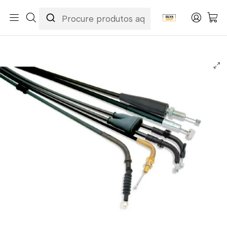
Início
Categorias
Peças e Acessórios para Motas
Acessórios & Personalização
Cabos
Cabos de Embraiagem
Cabo de Embraiagem Honda CB 600 F Hornet 1998-2006