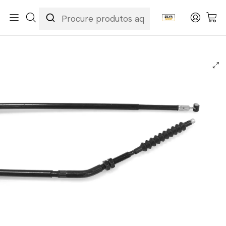
Início
Categorias
Peças e Acessórios para Motas
Acessórios & Personalização
Cabos
Cabos de Embraiagem
Cabo de Embraiagem Honda NX 650 Dominator 1997-1999