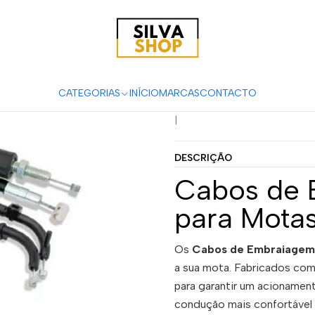
otas
Acessórios & Personalização
Cabos
Cabos de Embraiage
Cabo de Em
86-88
CATEGORIAS
INÍCIO
MARCAS
CONTACTO
|
DESCRIÇÃO
Cabos de 
para Mota
Os
Cabos de Embraiagem
a sua mota. Fabricados com
para garantir um acionamen
condução mais confortável 