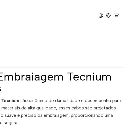
m
Cabo de Embraiagem Yamaha YZ 125 86-88
braiagem Yamaha YZ 125
Embraiagem Tecnium
s
 Tecnium
são sinônimo de durabilidade e desempenho para
 materiais de alta qualidade, esses cabos são projetados
to suave e preciso da embraiagem, proporcionando uma
e segura.