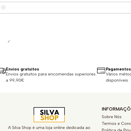
Quantidade
Envios gratuitos
Pagamentos
Envios gratuitos para encomendas superiores
Vários méto
a 99,90€
disponíveis.
INFORMAÇÕ
Sobre Nós
Termos e Cond
A Silva Shop é uma loja online dedicada ao
Política de Pri