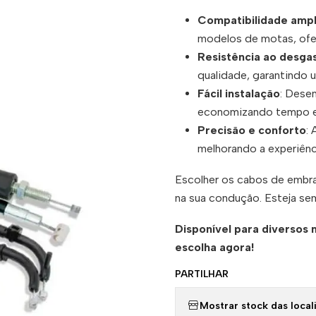
Compatibilidade amp
modelos de motas, ofer
Resistência ao desga
qualidade, garantindo 
Fácil instalação
: Desen
economizando tempo e
Precisão e conforto
:
melhorando a experiên
Escolher os cabos de embra
na sua condução. Esteja sem
Disponível para diversos 
escolha agora!
PARTILHAR
Mostrar stock das local