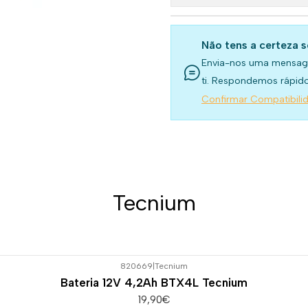
Não tens a certeza 
Envia-nos uma mensag
ti. Respondemos rápido
Confirmar Compatibili
Tecnium
820669
|
Tecnium
Bateria 12V 4,2Ah BTX4L Tecnium
19,90€